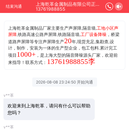
上海乾革金属制品有限公司正在为您服务
结束沟通
13761988855
上海乾革金属制品厂家主要生产声屏障,隔音墙,
工地小区声
屏障
,铁路高速公路声屏障,铁路隔音墙,
工厂设备降噪
，桥梁
20
道路声屏障等专注声屏障生产
年,现货充足,集勘查,设
计，制作，安装为一体的生产型企业，包工包料.累计完工
1000+
项目
，是上海大型的隔音降噪源头厂家，欢迎前
13761988855李
来指导！联系方式：
2026-08-08 23:24:50 开始沟通
v**革
欢迎来到上海乾革，请问有什么可以帮助
您吗？
v**革