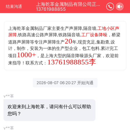
上海乾革金属制品有限公司正在为您服务
结束沟通
13761988855
上海乾革金属制品厂家主要生产声屏障,隔音墙,
工地小区声
屏障
,铁路高速公路声屏障,铁路隔音墙,
工厂设备降噪
，桥梁
20
道路声屏障等专注声屏障生产
年,现货充足,集勘查,设
计，制作，安装为一体的生产型企业，包工包料.累计完工
1000+
项目
，是上海大型的隔音降噪源头厂家，欢迎前
13761988855李
来指导！联系方式：
2026-08-07 06:20:27 开始沟通
v**革
欢迎来到上海乾革，请问有什么可以帮助
您吗？
v**革