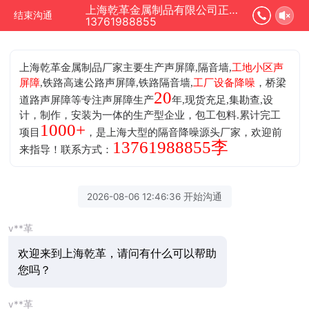
上海乾革金属制品有限公司正在为您服务
结束沟通
13761988855
上海乾革金属制品厂家主要生产声屏障,隔音墙,
工地小区声
屏障
,铁路高速公路声屏障,铁路隔音墙,
工厂设备降噪
，桥梁
20
道路声屏障等专注声屏障生产
年,现货充足,集勘查,设
计，制作，安装为一体的生产型企业，包工包料.累计完工
1000+
项目
，是上海大型的隔音降噪源头厂家，欢迎前
13761988855李
来指导！联系方式：
2026-08-06 12:46:36 开始沟通
v**革
欢迎来到上海乾革，请问有什么可以帮助
您吗？
v**革