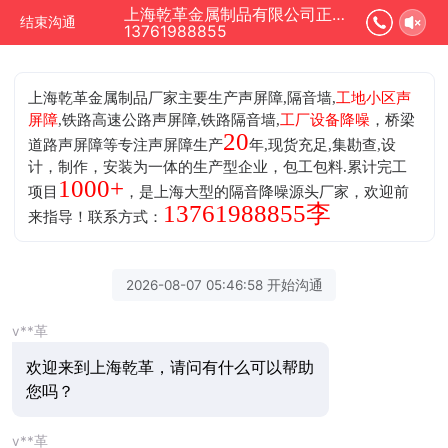
上海乾革金属制品有限公司正在为您服务
结束沟通
13761988855
上海乾革金属制品厂家主要生产声屏障,隔音墙,
工地小区声
屏障
,铁路高速公路声屏障,铁路隔音墙,
工厂设备降噪
，桥梁
20
道路声屏障等专注声屏障生产
年,现货充足,集勘查,设
计，制作，安装为一体的生产型企业，包工包料.累计完工
1000+
项目
，是上海大型的隔音降噪源头厂家，欢迎前
13761988855李
来指导！联系方式：
2026-08-07 05:46:58 开始沟通
v**革
欢迎来到上海乾革，请问有什么可以帮助
您吗？
v**革