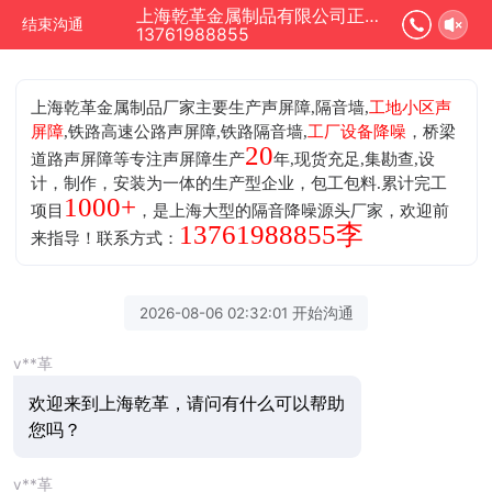
上海乾革金属制品有限公司正在为您服务
结束沟通
13761988855
上海乾革金属制品厂家主要生产声屏障,隔音墙,
工地小区声
屏障
,铁路高速公路声屏障,铁路隔音墙,
工厂设备降噪
，桥梁
20
道路声屏障等专注声屏障生产
年,现货充足,集勘查,设
计，制作，安装为一体的生产型企业，包工包料.累计完工
1000+
项目
，是上海大型的隔音降噪源头厂家，欢迎前
13761988855李
来指导！联系方式：
2026-08-06 02:32:01 开始沟通
v**革
欢迎来到上海乾革，请问有什么可以帮助
您吗？
v**革