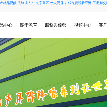
产精品视频-先锋成人-中文字幕区-伊人视屏-在线免费观看亚洲-玉足脚交榨
品中心
關于乾革
服務與優勢
視頻中心
客