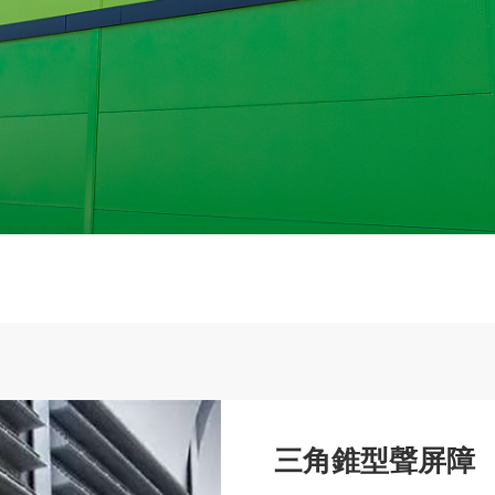
三角錐型聲屏障