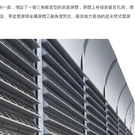
，增設了一個三角錐造型的表面屏體，屏體上有很多吸音孔洞，增
。單從聲屏障金屬屏體工藝角度對比，吸音能力更強的是尖劈式聲屏