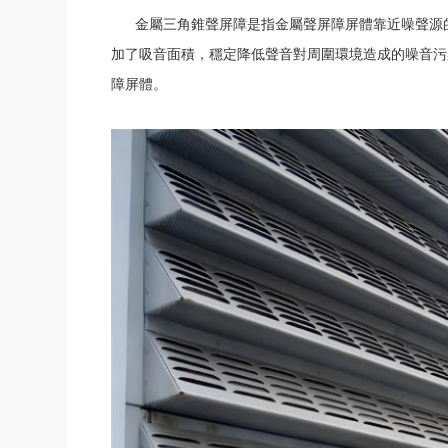
金屬三角錐聲屏障是指金屬聲屏障屏體靠近噪聲源的一面
加了吸音面積，穩定降低聲音對周圍環境造成的噪音污染
障屏體。