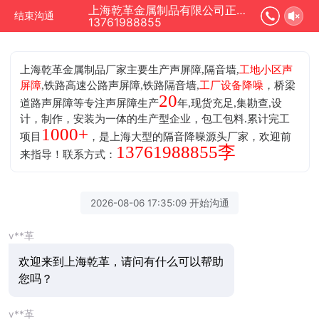
上海乾革金属制品有限公司正在为您服务
结束沟通
13761988855
上海乾革金属制品厂家主要生产声屏障,隔音墙,
工地小区声
屏障
,铁路高速公路声屏障,铁路隔音墙,
工厂设备降噪
，桥梁
20
道路声屏障等专注声屏障生产
年,现货充足,集勘查,设
计，制作，安装为一体的生产型企业，包工包料.累计完工
1000+
项目
，是上海大型的隔音降噪源头厂家，欢迎前
13761988855李
来指导！联系方式：
2026-08-06 17:35:09 开始沟通
v**革
欢迎来到上海乾革，请问有什么可以帮助
您吗？
v**革