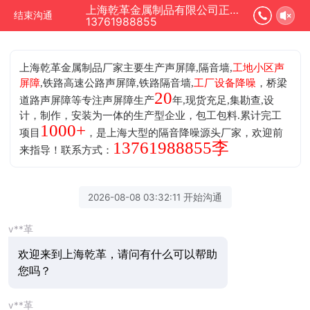
上海乾革金属制品有限公司正在为您服务
结束沟通
13761988855
上海乾革金属制品厂家主要生产声屏障,隔音墙,
工地小区声
屏障
,铁路高速公路声屏障,铁路隔音墙,
工厂设备降噪
，桥梁
20
道路声屏障等专注声屏障生产
年,现货充足,集勘查,设
计，制作，安装为一体的生产型企业，包工包料.累计完工
1000+
项目
，是上海大型的隔音降噪源头厂家，欢迎前
13761988855李
来指导！联系方式：
2026-08-08 03:32:11 开始沟通
v**革
欢迎来到上海乾革，请问有什么可以帮助
您吗？
v**革