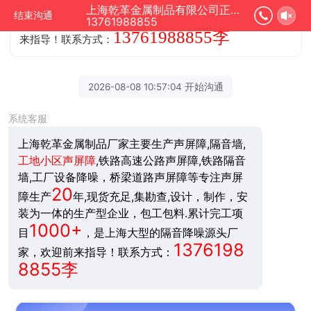
计，制作，安装为一体的生产型企业，包工包料.累计完工
上海乾革金属制品有限公司正在为您服务
结束沟通
1000+
13761988855
项目
，是上海大型的隔音降噪源头厂家，欢迎前
13761988855李
来指导！联系方式：
2026-08-08 10:57:04 开始沟通
系统客服
上海乾革金属制品厂家主要生产声屏障,隔音墙,
工地小区声屏障
,铁路高速公路声屏障,铁路隔音
墙,工厂设备降噪，桥梁道路声屏障等专注声屏
20
障生产
年,现货充足,集勘查,设计，制作，安
装为一体的生产型企业，包工包料.累计完工项
1000+
目
，是上海大型的隔音降噪源头厂
1376198
家，欢迎前来指导！联系方式：
8855李